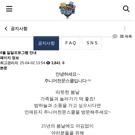
공지사항
목록
F A Q
S N S
공지사항
4월 일일프로그램 안내
페이지 정보
최고관리자
25-04-02 13:54
3,841
0
본문
안녕하세요 ~
주니어천문스쿨입니다 ^^
따뜻한 봄날
가족들과 놀러가기 딱 좋죠!
밤하늘과 소풍을 가고 싶으시다면
언제든지 주니어천문스쿨을 방문해주세요~
25년의 봄날에도 어김없이
여러분들을 위해