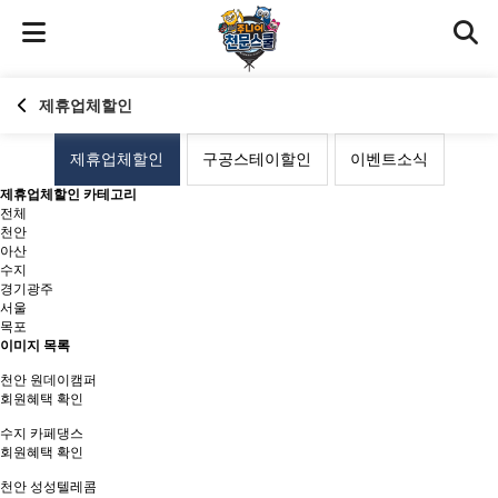
제휴업체할인
제휴업체할인
구공스테이할인
이벤트소식
제휴업체할인 카테고리
전체
천안
아산
수지
경기광주
서울
목포
이미지 목록
천안
원데이캠퍼
회원혜택 확인
수지
카페댕스
회원혜택 확인
천안
성성텔레콤